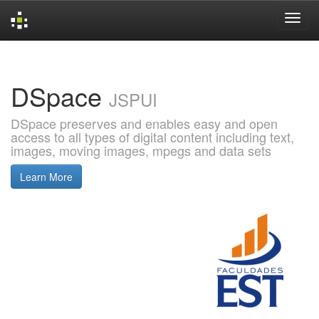
Skip
navigation
DSpace
JSPUI
DSpace preserves and enables easy and open
access to all types of digital content including text,
images, moving images, mpegs and data sets
Learn More