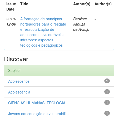
Issue
Title
Author(s)
Author(s)
Date
2018-
A formação de princípios
Bartilotti,
-
12-06
norteadores para o resgate
Januza
e ressocialização de
de Araujo
adolescentes vulneráveis e
infratores: aspectos
teológicos e pedagógicos
Discover
Subject
Adolescence
1
Adolescência
1
CIENCIAS HUMANAS::TEOLOGIA
1
Jovens em condição de vulnerabili...
1