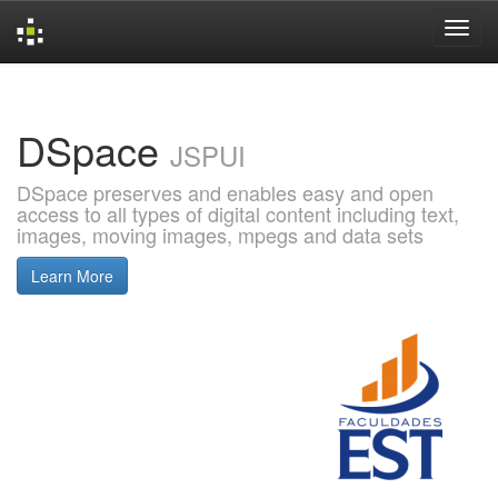
Skip
navigation
DSpace
JSPUI
DSpace preserves and enables easy and open
access to all types of digital content including text,
images, moving images, mpegs and data sets
Learn More