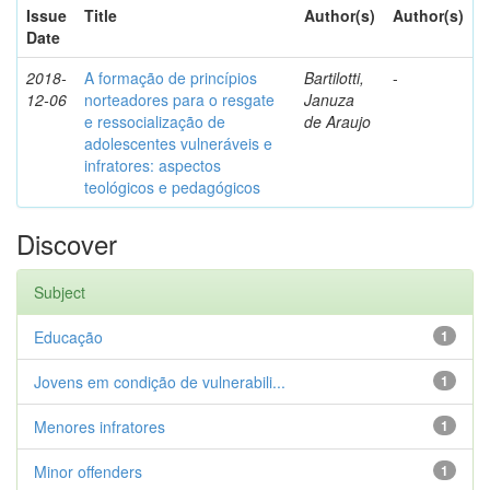
Issue
Title
Author(s)
Author(s)
Date
2018-
A formação de princípios
Bartilotti,
-
12-06
norteadores para o resgate
Januza
e ressocialização de
de Araujo
adolescentes vulneráveis e
infratores: aspectos
teológicos e pedagógicos
Discover
Subject
Educação
1
Jovens em condição de vulnerabili...
1
Menores infratores
1
Minor offenders
1