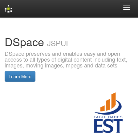
Skip
navigation
DSpace
JSPUI
DSpace preserves and enables easy and open
access to all types of digital content including text,
images, moving images, mpegs and data sets
Learn More