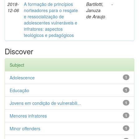
2018-
A formação de princípios
Bartilotti,
-
12-06
norteadores para o resgate
Januza
e ressocialização de
de Araujo
adolescentes vulneráveis e
infratores: aspectos
teológicos e pedagógicos
Discover
Subject
Adolescence
1
Educação
1
Jovens em condição de vulnerabili...
1
Menores infratores
1
Minor offenders
1