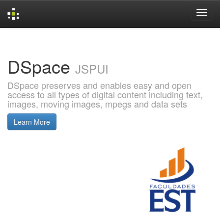
Skip
navigation
DSpace
JSPUI
DSpace preserves and enables easy and open
access to all types of digital content including text,
images, moving images, mpegs and data sets
Learn More