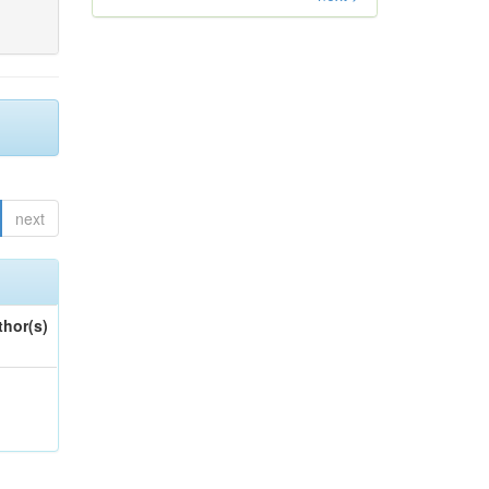
next
thor(s)