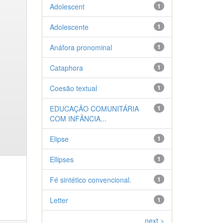
Adolescent
1
Adolescente
1
Anáfora pronominal
1
Cataphora
1
Coesão textual
1
EDUCAÇÃO COMUNITÁRIA
1
COM INFÂNCIA...
Elipse
1
Ellipses
1
Fé sintético convencional.
1
Letter
1
next >