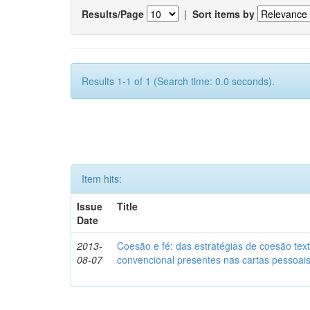
Results/Page
|
Sort items by
Results 1-1 of 1 (Search time: 0.0 seconds).
Item hits:
Issue
Title
Date
2013-
Coesão e fé: das estratégias de coesão text
08-07
convencional presentes nas cartas pessoai