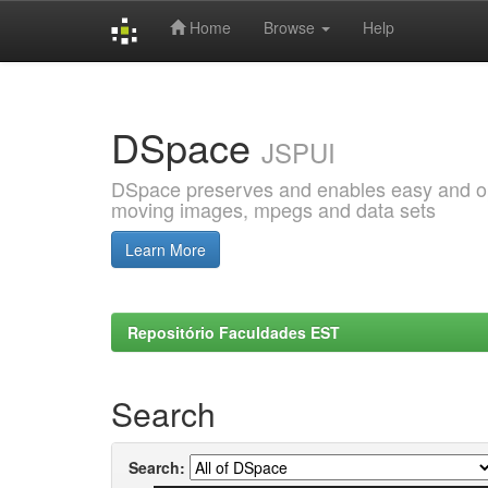
Home
Browse
Help
Skip
navigation
DSpace
JSPUI
DSpace preserves and enables easy and open
moving images, mpegs and data sets
Learn More
Repositório Faculdades EST
Search
Search: