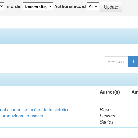
In order
Authors/record
previous
1
Author(s)
Au
ual às manifestações da fé sintético-
Bispo,
-
s produzidas na escola
Luciana
Santos