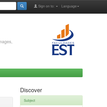
Sign on to:
Language
images,
Discover
Subject