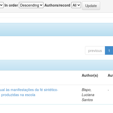
In order
Authors/record
previous
1
Author(s)
Au
ual às manifestações da fé sintético-
Bispo,
-
s produzidas na escola
Luciana
Santos