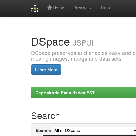
Home
Browse
Help
Skip
navigation
DSpace
JSPUI
DSpace preserves and enables easy and open
moving images, mpegs and data sets
Learn More
Repositório Faculdades EST
Search
Search: