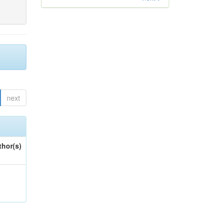
next
thor(s)