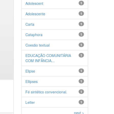
Adolescent
1
Adolescente
1
Carta
1
Cataphora
1
Coesão textual
1
EDUCAÇÃO COMUNITÁRIA
1
COM INFÂNCIA...
Elipse
1
Ellipses
1
Fé sintético convencional.
1
Letter
1
next >