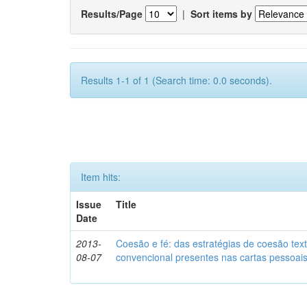
Results/Page
|
Sort items by
Results 1-1 of 1 (Search time: 0.0 seconds).
Item hits:
Issue
Title
Date
2013-
Coesão e fé: das estratégias de coesão text
08-07
convencional presentes nas cartas pessoai