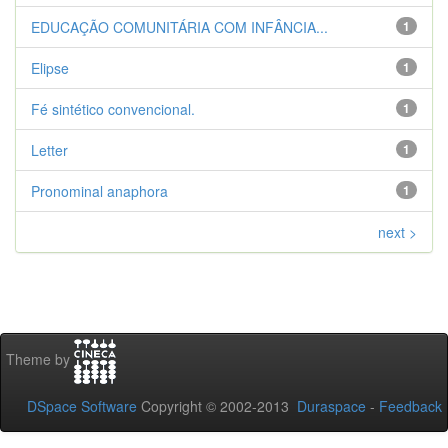
EDUCAÇÃO COMUNITÁRIA COM INFÂNCIA...
1
Elipse
1
Fé sintético convencional.
1
Letter
1
Pronominal anaphora
1
next >
Theme by
DSpace Software
Copyright © 2002-2013
Duraspace
-
Feedback