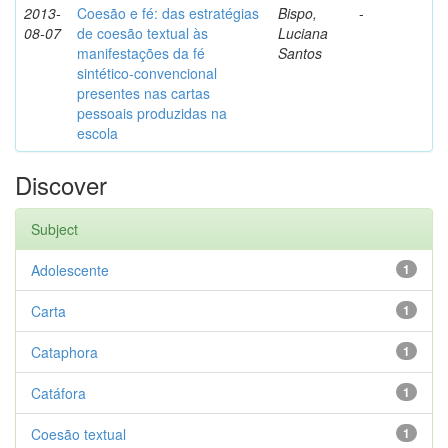
2013-
Coesão e fé: das estratégias
Bispo,
-
08-07
de coesão textual às
Luciana
manifestações da fé
Santos
sintético-convencional
presentes nas cartas
pessoais produzidas na
escola
Discover
Subject
Adolescente
1
Carta
1
Cataphora
1
Catáfora
1
Coesão textual
1