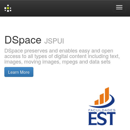
Skip
navigation
DSpace
JSPUI
DSpace preserves and enables easy and open
access to all types of digital content including text,
images, moving images, mpegs and data sets
Learn More