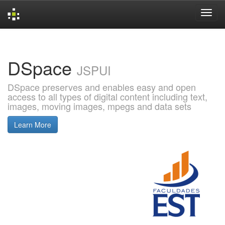
Skip
navigation
DSpace
JSPUI
DSpace preserves and enables easy and open
access to all types of digital content including text,
images, moving images, mpegs and data sets
Learn More