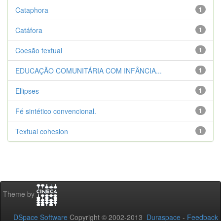
Cataphora
1
Catáfora
1
Coesão textual
1
EDUCAÇÃO COMUNITÁRIA COM INFÂNCIA...
1
Ellipses
1
Fé sintético convencional.
1
Textual cohesion
1
Theme by
DSpace Software
Copyright © 2002-2013
Duraspace
-
Feedback