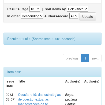
Results/Page
|
Sort items by
In order
Authors/record
Results 1-1 of 1 (Search time: 0.001 seconds).
previous
1
next
Item hits:
Issue
Title
Author(s)
Author(s)
Date
2013-
Coesão e fé: das estratégias
Bispo,
-
08-07
de coesão textual às
Luciana
manifestações da fé
Santos