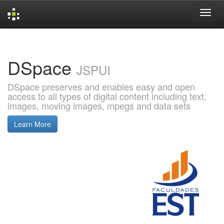
Skip
navigation
DSpace
JSPUI
DSpace preserves and enables easy and open
access to all types of digital content including text,
images, moving images, mpegs and data sets
Learn More