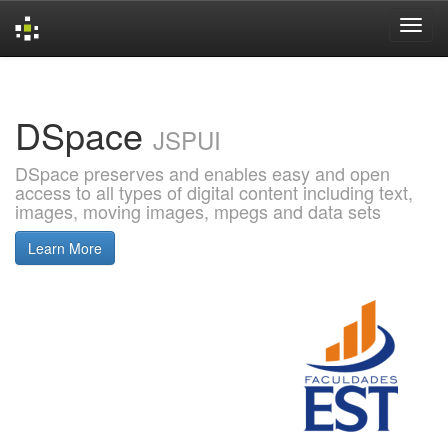
Skip
navigation
DSpace
JSPUI
DSpace preserves and enables easy and open
access to all types of digital content including text,
images, moving images, mpegs and data sets
Learn More