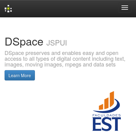
Skip
navigation
DSpace
JSPUI
DSpace preserves and enables easy and open
access to all types of digital content including text,
images, moving images, mpegs and data sets
Learn More