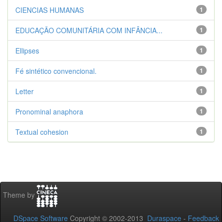
CIENCIAS HUMANAS
1
EDUCAÇÃO COMUNITÁRIA COM INFÂNCIA...
1
Ellipses
1
Fé sintético convencional.
1
Letter
1
Pronominal anaphora
1
Textual cohesion
1
Theme by
DSpace Software
Copyright © 2002-2013
Duraspace
-
Feedback