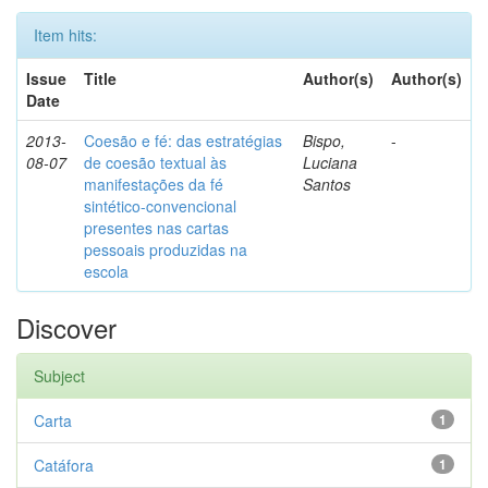
Item hits:
Issue
Title
Author(s)
Author(s)
Date
2013-
Coesão e fé: das estratégias
Bispo,
-
08-07
de coesão textual às
Luciana
manifestações da fé
Santos
sintético-convencional
presentes nas cartas
pessoais produzidas na
escola
Discover
Subject
Carta
1
Catáfora
1