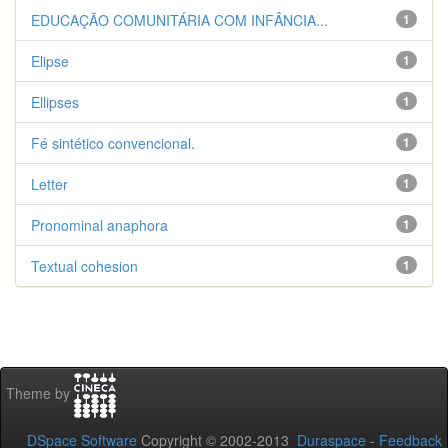
EDUCAÇÃO COMUNITÁRIA COM INFÂNCIA...
1
Elipse
1
Ellipses
1
Fé sintético convencional.
1
Letter
1
Pronominal anaphora
1
Textual cohesion
1
Theme by
DSpace Software
Copyright © 2002-2013
Duraspace
-
Feedback