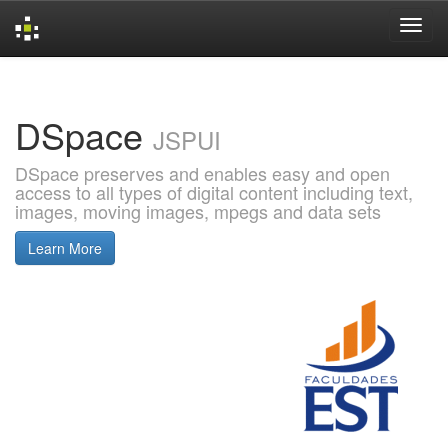
Skip
navigation
DSpace
JSPUI
DSpace preserves and enables easy and open
access to all types of digital content including text,
images, moving images, mpegs and data sets
Learn More