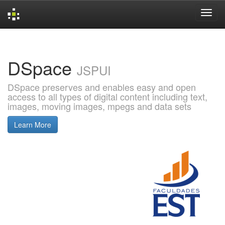
Skip
navigation
DSpace
JSPUI
DSpace preserves and enables easy and open
access to all types of digital content including text,
images, moving images, mpegs and data sets
Learn More