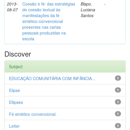
2013-
Coesão e fé: das estratégias
Bispo,
-
08-07
de coesão textual às
Luciana
manifestações da fé
Santos
sintético-convencional
presentes nas cartas
pessoais produzidas na
escola
Discover
Subject
EDUCAÇÃO COMUNITÁRIA COM INFÂNCIA...
1
Elipse
1
Ellipses
1
Fé sintético convencional.
1
Letter
1