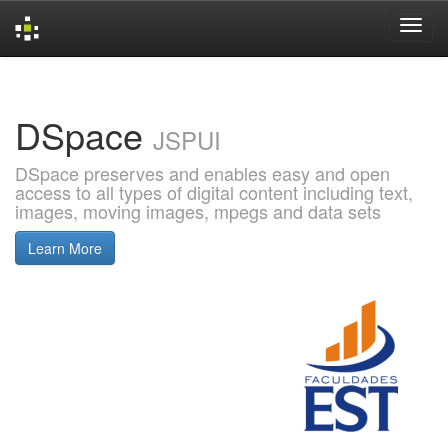
Skip
navigation
DSpace
JSPUI
DSpace preserves and enables easy and open
access to all types of digital content including text,
images, moving images, mpegs and data sets
Learn More