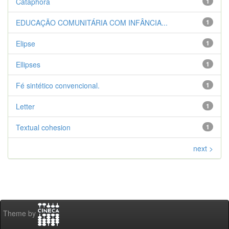
Cataphora
1
EDUCAÇÃO COMUNITÁRIA COM INFÂNCIA...
1
Elipse
1
Ellipses
1
Fé sintético convencional.
1
Letter
1
Textual cohesion
1
next >
Theme by