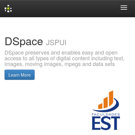
Skip
navigation
DSpace
JSPUI
DSpace preserves and enables easy and open
access to all types of digital content including text,
images, moving images, mpegs and data sets
Learn More