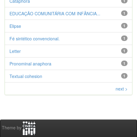
Cataphora
1
EDUCAÇÃO COMUNITÁRIA COM INFÂNCIA...
1
Elipse
1
Fé sintético convencional.
1
Letter
1
Pronominal anaphora
1
Textual cohesion
1
next >
Theme by