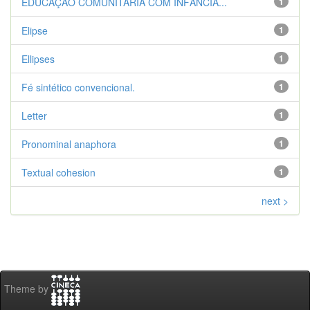
EDUCAÇÃO COMUNITÁRIA COM INFÂNCIA...
1
Elipse
1
Ellipses
1
Fé sintético convencional.
1
Letter
1
Pronominal anaphora
1
Textual cohesion
1
next >
Theme by