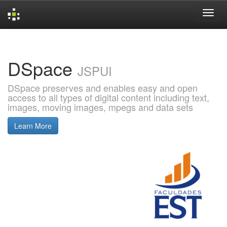
Skip
navigation
DSpace
JSPUI
DSpace preserves and enables easy and open
access to all types of digital content including text,
images, moving images, mpegs and data sets
Learn More