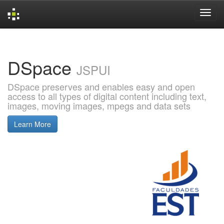
Skip
navigation
DSpace
JSPUI
DSpace preserves and enables easy and open
access to all types of digital content including text,
images, moving images, mpegs and data sets
Learn More