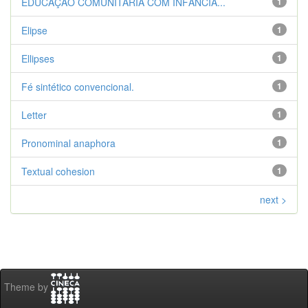
EDUCAÇÃO COMUNITÁRIA COM INFÂNCIA...
1
Elipse
1
Ellipses
1
Fé sintético convencional.
1
Letter
1
Pronominal anaphora
1
Textual cohesion
1
next >
Theme by