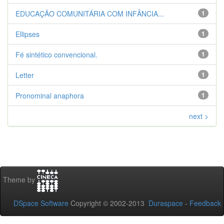
EDUCAÇÃO COMUNITÁRIA COM INFÂNCIA...
1
Ellipses
1
Fé sintético convencional.
1
Letter
1
Pronominal anaphora
1
next >
Theme by
DSpace Software
Copyright © 2002-2013
Duraspace
-
Feedback