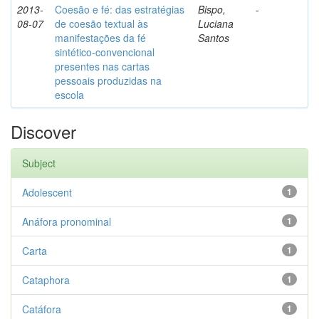
2013-
Coesão e fé: das estratégias
Bispo,
-
08-07
de coesão textual às
Luciana
manifestações da fé
Santos
sintético-convencional
presentes nas cartas
pessoais produzidas na
escola
Discover
Subject
Adolescent
1
Anáfora pronominal
1
Carta
1
Cataphora
1
Catáfora
1