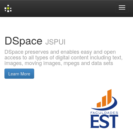
Skip
navigation
DSpace
JSPUI
DSpace preserves and enables easy and open
access to all types of digital content including text,
images, moving images, mpegs and data sets
Learn More