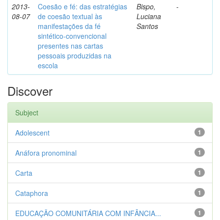
2013-
Coesão e fé: das estratégias
Bispo,
-
08-07
de coesão textual às
Luciana
manifestações da fé
Santos
sintético-convencional
presentes nas cartas
pessoais produzidas na
escola
Discover
Subject
Adolescent
1
Anáfora pronominal
1
Carta
1
Cataphora
1
EDUCAÇÃO COMUNITÁRIA COM INFÂNCIA...
1