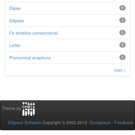
Elipse
1
Ellipses
1
Fé sintético convencional.
1
Letter
1
Pronominal anaphora
1
next >
Theme by
DSpace Software
Copyright © 2002-2013
Duraspace
-
Feedback