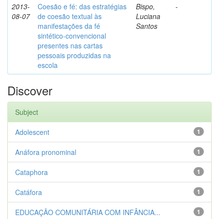
2013-
Coesão e fé: das estratégias
Bispo,
-
08-07
de coesão textual às
Luciana
manifestações da fé
Santos
sintético-convencional
presentes nas cartas
pessoais produzidas na
escola
Discover
Subject
Adolescent
1
Anáfora pronominal
1
Cataphora
1
Catáfora
1
EDUCAÇÃO COMUNITÁRIA COM INFÂNCIA...
1