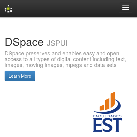
Skip
navigation
DSpace
JSPUI
DSpace preserves and enables easy and open
access to all types of digital content including text,
images, moving images, mpegs and data sets
Learn More