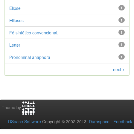
Elipse
1
Ellipses
1
Fé sintético convencional.
1
Letter
1
Pronominal anaphora
1
next >
Theme by
DSpace Software
Copyright © 2002-2013
Duraspace
-
Feedback