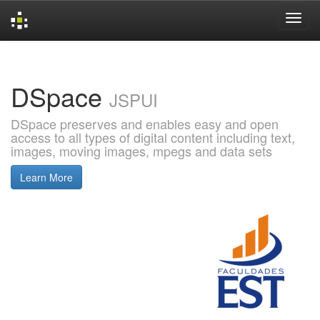
Skip
navigation
DSpace
JSPUI
DSpace preserves and enables easy and open
access to all types of digital content including text,
images, moving images, mpegs and data sets
Learn More