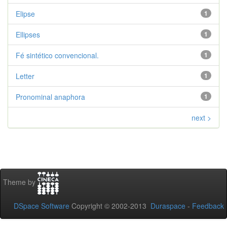
Elipse
1
Ellipses
1
Fé sintético convencional.
1
Letter
1
Pronominal anaphora
1
next >
Theme by
DSpace Software
Copyright © 2002-2013
Duraspace
-
Feedback