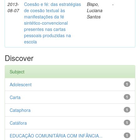
2013-
Coesão e fé: das estratégias
Bispo,
-
08-07
de coesão textual às
Luciana
manifestações da fé
Santos
sintético-convencional
presentes nas cartas
pessoais produzidas na
escola
Discover
Subject
Adolescent
1
Carta
1
Cataphora
1
Catáfora
1
EDUCAÇÃO COMUNITÁRIA COM INFÂNCIA...
1