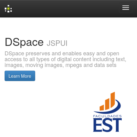
Skip
navigation
DSpace
JSPUI
DSpace preserves and enables easy and open
access to all types of digital content including text,
images, moving images, mpegs and data sets
Learn More