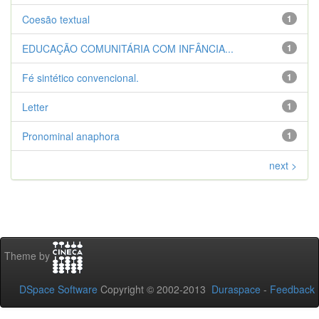
Coesão textual
1
EDUCAÇÃO COMUNITÁRIA COM INFÂNCIA...
1
Fé sintético convencional.
1
Letter
1
Pronominal anaphora
1
next >
Theme by
DSpace Software
Copyright © 2002-2013
Duraspace
-
Feedback