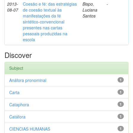
2013-
Coesão e fé: das estratégias
Bispo,
-
08-07
de coesão textual às
Luciana
manifestações da fé
Santos
sintético-convencional
presentes nas cartas
pessoais produzidas na
escola
Discover
Subject
Anáfora pronominal
1
Carta
1
Cataphora
1
Catáfora
1
CIENCIAS HUMANAS
1