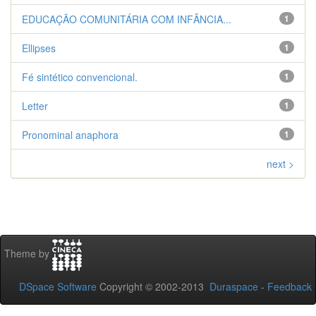
EDUCAÇÃO COMUNITÁRIA COM INFÂNCIA...
1
Ellipses
1
Fé sintético convencional.
1
Letter
1
Pronominal anaphora
1
next >
Theme by
DSpace Software
Copyright © 2002-2013
Duraspace
-
Feedback