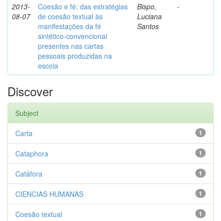
2013-
Coesão e fé: das estratégias
Bispo,
-
08-07
de coesão textual às
Luciana
manifestações da fé
Santos
sintético-convencional
presentes nas cartas
pessoais produzidas na
escola
Discover
Subject
Carta
1
Cataphora
1
Catáfora
1
CIENCIAS HUMANAS
1
Coesão textual
1