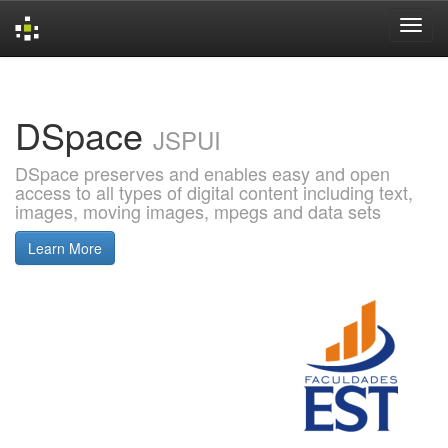
Skip
navigation
DSpace
JSPUI
DSpace preserves and enables easy and open
access to all types of digital content including text,
images, moving images, mpegs and data sets
Learn More