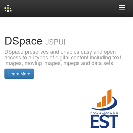
Skip
navigation
DSpace
JSPUI
DSpace preserves and enables easy and open
access to all types of digital content including text,
images, moving images, mpegs and data sets
Learn More