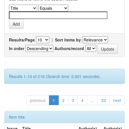
Results/Page
|
Sort items by
In order
Authors/record
Results 1-10 of 216 (Search time: 0.001 seconds).
previous
1
2
3
4
...
22
next
Item hits:
Issue
Title
Author(s)
Author(s)