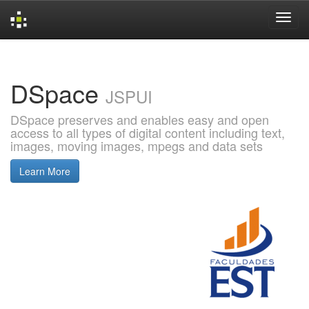
Skip
navigation
DSpace
JSPUI
DSpace preserves and enables easy and open
access to all types of digital content including text,
images, moving images, mpegs and data sets
Learn More