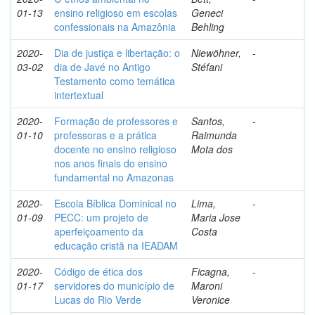
01-13
ensino religioso em escolas
Geneci
confessionais na Amazônia
Behling
2020-
Dia de justiça e libertação: o
Niewöhner,
-
03-02
dia de Javé no Antigo
Stéfani
Testamento como temática
intertextual
2020-
Formação de professores e
Santos,
-
01-10
professoras e a prática
Raimunda
docente no ensino religioso
Mota dos
nos anos finais do ensino
fundamental no Amazonas
2020-
Escola Bíblica Dominical no
Lima,
-
01-09
PECC: um projeto de
Maria Jose
aperfeiçoamento da
Costa
educação cristã na IEADAM
2020-
Código de ética dos
Ficagna,
-
01-17
servidores do município de
Maroni
Lucas do Rio Verde
Veronice