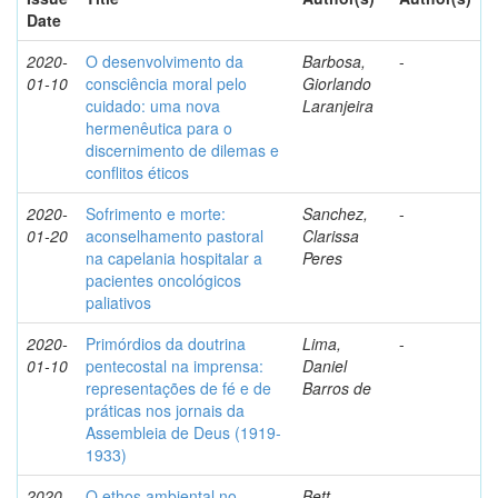
Date
2020-
O desenvolvimento da
Barbosa,
-
01-10
consciência moral pelo
Giorlando
cuidado: uma nova
Laranjeira
hermenêutica para o
discernimento de dilemas e
conflitos éticos
2020-
Sofrimento e morte:
Sanchez,
-
01-20
aconselhamento pastoral
Clarissa
na capelania hospitalar a
Peres
pacientes oncológicos
paliativos
2020-
Primórdios da doutrina
Lima,
-
01-10
pentecostal na imprensa:
Daniel
representações de fé e de
Barros de
práticas nos jornais da
Assembleia de Deus (1919-
1933)
2020-
O ethos ambiental no
Bett,
-