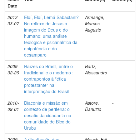
Date
2012-
Eloí, Eloí, Lemá Sabactani?
Armange,
-
03-07
No reflexo de Jesus a
Marcos
imagem de Deus e do
Augusto
humano: uma análise
teológica e psicanalítica da
onipotência e do
desamparo
2009-
Raízes do Brasil, entre o
Bartz,
-
02-26
tradicional e o moderno :
Alessandro
contrapontos à "ética
protestante" na
interpretação do Brasil
2010-
Diaconia e missão em
Astore,
-
09-01
contexto de periferia: o
Danuzio
desafio da cidadania na
comunidade de Bico do
Urubu
2009-
A ritualização das
Mansk, Erli
-