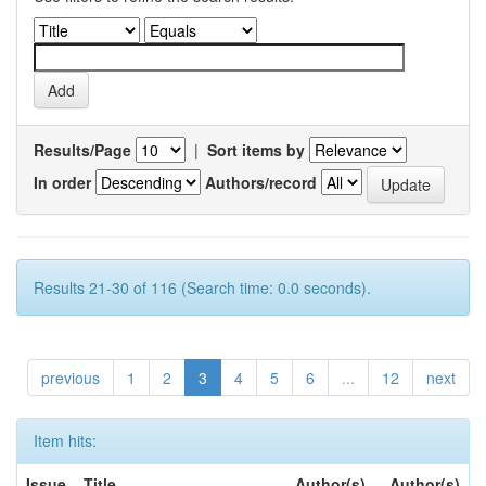
Results/Page
|
Sort items by
In order
Authors/record
Results 21-30 of 116 (Search time: 0.0 seconds).
previous
1
2
3
4
5
6
...
12
next
Item hits:
Issue
Title
Author(s)
Author(s)