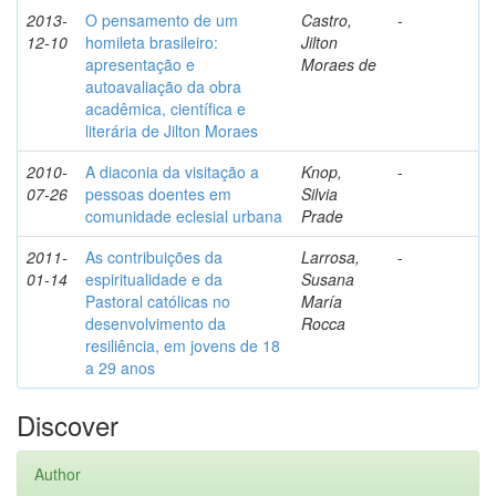
2013-
O pensamento de um
Castro,
-
12-10
homileta brasileiro:
Jilton
apresentação e
Moraes de
autoavaliação da obra
acadêmica, científica e
literária de Jilton Moraes
2010-
A diaconia da visitação a
Knop,
-
07-26
pessoas doentes em
Silvia
comunidade eclesial urbana
Prade
2011-
As contribuições da
Larrosa,
-
01-14
espiritualidade e da
Susana
Pastoral católicas no
María
desenvolvimento da
Rocca
resiliência, em jovens de 18
a 29 anos
Discover
Author