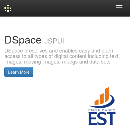
Skip
navigation
DSpace
JSPUI
DSpace preserves and enables easy and open
access to all types of digital content including text,
images, moving images, mpegs and data sets
Learn More