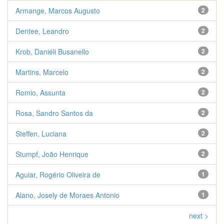
Armange, Marcos Augusto
2
Dentee, Leandro
2
Krob, Daniéli Busanello
2
Martins, Marcelo
2
Romio, Assunta
2
Rosa, Sandro Santos da
2
Steffen, Luciana
2
Stumpf, João Henrique
2
Aguiar, Rogério Oliveira de
1
Alano, Josely de Moraes Antonio
1
next >