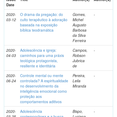
Date
2020-
O drama da pregação: do
Gomes,
-
03-12
culto terapêutico à adoração
Michel
baseada na exposição
Augusto
bíblica teodramática
Barbosa
da Silva
Ferreira
2020-
Adolescência e igreja:
Campos,
-
04-03
caminhos para uma práxis
Robson
teológica protagonista,
Jubrica
resiliente e identitária
de
2020-
Controle mental ou mente
Pereira,
-
06-24
controlada? A espiritualidade
Leila
no desenvolvimento da
Miranda
inteligência emocional como
proteção aos
comportamentos aditivos
2020-
Adolescência
Bispo,
-
03-25
contemporânea e a busca
Luciana