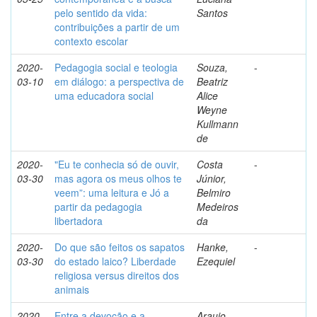
pelo sentido da vida:
Santos
contribuições a partir de um
contexto escolar
2020-
Pedagogia social e teologia
Souza,
-
03-10
em diálogo: a perspectiva de
Beatriz
uma educadora social
Alice
Weyne
Kullmann
de
2020-
"Eu te conhecia só de ouvir,
Costa
-
03-30
mas agora os meus olhos te
Júnior,
veem”: uma leitura e Jó a
Belmiro
partir da pedagogia
Medeiros
libertadora
da
2020-
Do que são feitos os sapatos
Hanke,
-
03-30
do estado laico? Liberdade
Ezequiel
religiosa versus direitos dos
animais
2020-
Entre a devoção e a
Araujo,
-