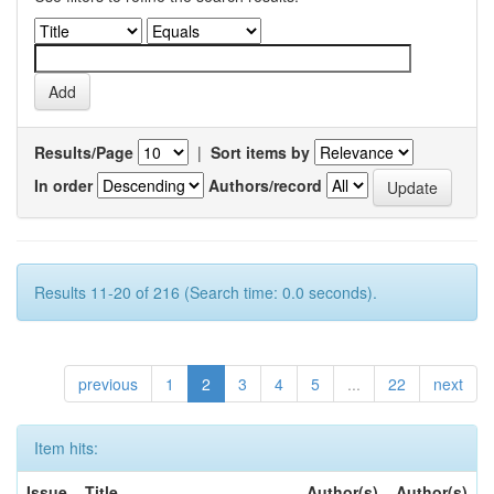
Results/Page
|
Sort items by
In order
Authors/record
Results 11-20 of 216 (Search time: 0.0 seconds).
previous
1
2
3
4
5
...
22
next
Item hits:
Issue
Title
Author(s)
Author(s)