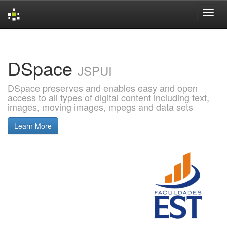
Skip
navigation
DSpace
JSPUI
DSpace preserves and enables easy and open
access to all types of digital content including text,
images, moving images, mpegs and data sets
Learn More