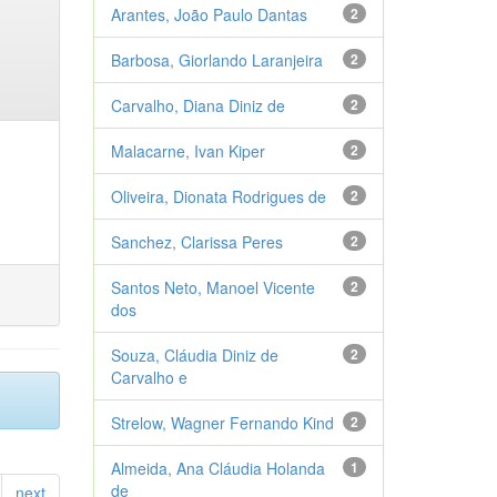
Arantes, João Paulo Dantas
2
Barbosa, Giorlando Laranjeira
2
Carvalho, Diana Diniz de
2
Malacarne, Ivan Kiper
2
Oliveira, Dionata Rodrigues de
2
Sanchez, Clarissa Peres
2
Santos Neto, Manoel Vicente
2
dos
Souza, Cláudia Diniz de
2
Carvalho e
Strelow, Wagner Fernando Kind
2
Almeida, Ana Cláudia Holanda
1
de
next