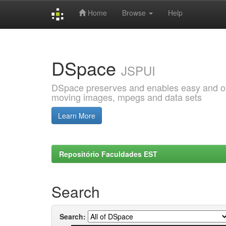
Home
Browse
Help
Skip
navigation
DSpace
JSPUI
DSpace preserves and enables easy and open
moving images, mpegs and data sets
Learn More
Repositório Faculdades EST
Search
Search: