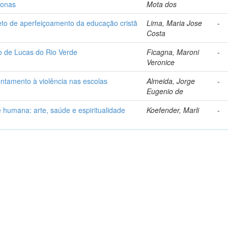
zonas
Mota dos
eto de aperfeiçoamento da educação cristã
Lima, Maria Jose
-
Costa
io de Lucas do Rio Verde
Ficagna, Maroni
-
Veronice
entamento à violência nas escolas
Almeida, Jorge
-
Eugenio de
 humana: arte, saúde e espiritualidade
Koefender, Marli
-