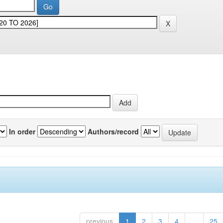
In order
Authors/record
previous
1
2
3
4
...
25