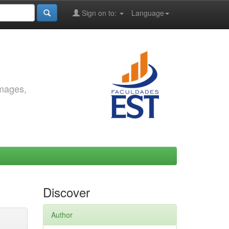
Sign on to:
Language
images,
Discover
Author