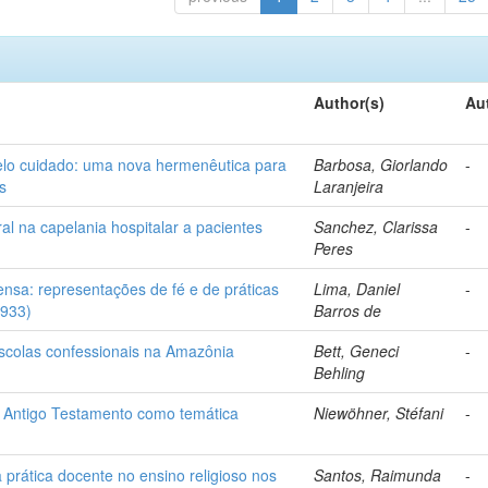
Author(s)
Au
elo cuidado: uma nova hermenêutica para
Barbosa, Giorlando
-
s
Laranjeira
l na capelania hospitalar a pacientes
Sanchez, Clarissa
-
Peres
ensa: representações de fé e de práticas
Lima, Daniel
-
1933)
Barros de
escolas confessionais na Amazônia
Bett, Geneci
-
Behling
 no Antigo Testamento como temática
Niewöhner, Stéfani
-
prática docente no ensino religioso nos
Santos, Raimunda
-