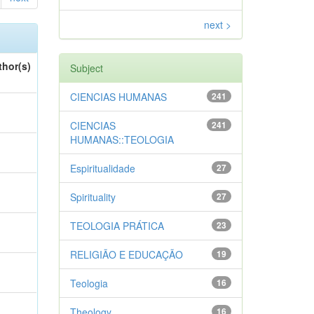
next >
thor(s)
Subject
CIENCIAS HUMANAS
241
CIENCIAS
241
HUMANAS::TEOLOGIA
Espiritualidade
27
Spirituality
27
TEOLOGIA PRÁTICA
23
RELIGIÃO E EDUCAÇÃO
19
Teologia
16
Theology
16