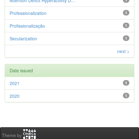
Attention Deficit Hyperactivity D...
1
Professionalization
1
Profissionalização
1
Secularization
1
next >
Date issued
2021
1
2020
1
Theme by