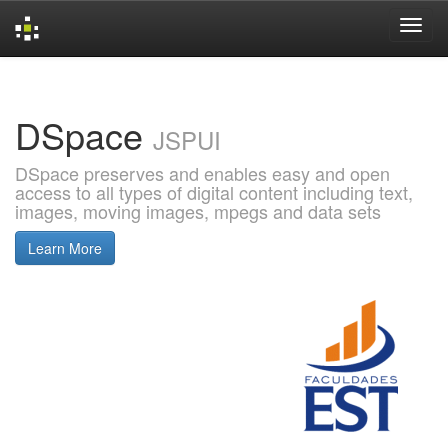
Skip
navigation
DSpace
JSPUI
DSpace preserves and enables easy and open
access to all types of digital content including text,
images, moving images, mpegs and data sets
Learn More