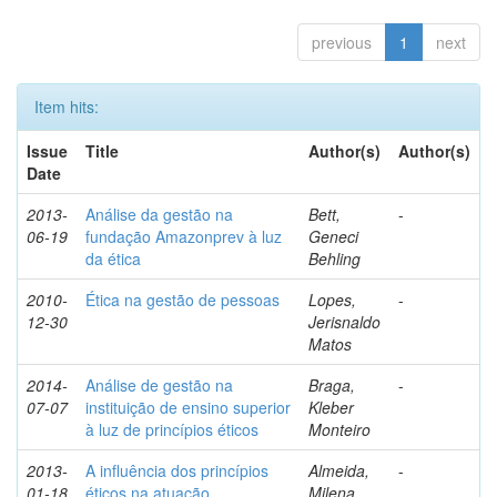
previous
1
next
Item hits:
Issue
Title
Author(s)
Author(s)
Date
2013-
Análise da gestão na
Bett,
-
06-19
fundação Amazonprev à luz
Geneci
da ética
Behling
2010-
Ética na gestão de pessoas
Lopes,
-
12-30
Jerisnaldo
Matos
2014-
Análise de gestão na
Braga,
-
07-07
instituição de ensino superior
Kleber
à luz de princípios éticos
Monteiro
2013-
A influência dos princípios
Almeida,
-
01-18
éticos na atuação
Milena