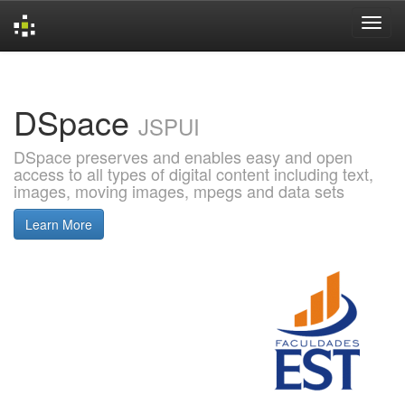
Skip
navigation
DSpace
JSPUI
DSpace preserves and enables easy and open
access to all types of digital content including text,
images, moving images, mpegs and data sets
Learn More