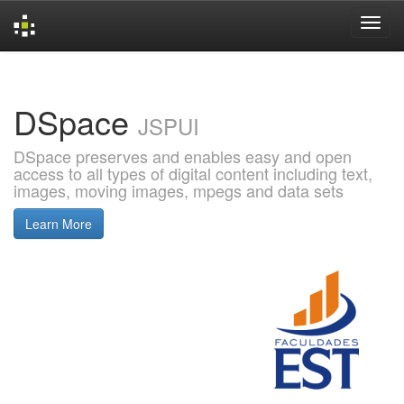
Skip
navigation
DSpace
JSPUI
DSpace preserves and enables easy and open
access to all types of digital content including text,
images, moving images, mpegs and data sets
Learn More