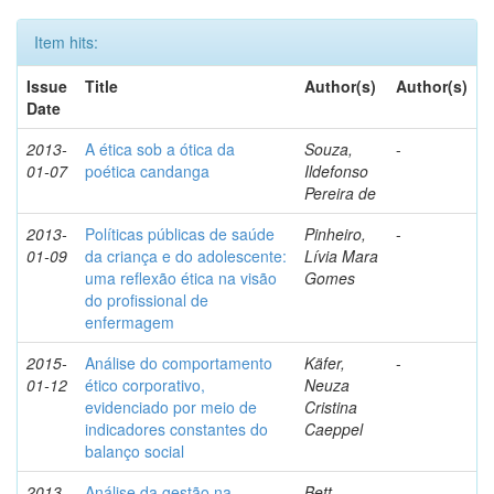
Item hits:
Issue
Title
Author(s)
Author(s)
Date
2013-
A ética sob a ótica da
Souza,
-
01-07
poética candanga
Ildefonso
Pereira de
2013-
Políticas públicas de saúde
Pinheiro,
-
01-09
da criança e do adolescente:
Lívia Mara
uma reflexão ética na visão
Gomes
do profissional de
enfermagem
2015-
Análise do comportamento
Käfer,
-
01-12
ético corporativo,
Neuza
evidenciado por meio de
Cristina
indicadores constantes do
Caeppel
balanço social
2013-
Análise da gestão na
Bett,
-