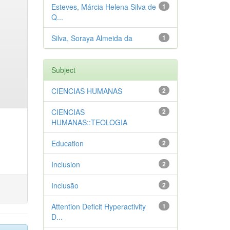
Esteves, Márcia Helena Silva de
1
Q...
Silva, Soraya Almeida da
1
Subject
CIENCIAS HUMANAS
2
CIENCIAS
2
HUMANAS::TEOLOGIA
Education
2
Inclusion
2
Inclusão
2
Attention Deficit Hyperactivity
1
D...