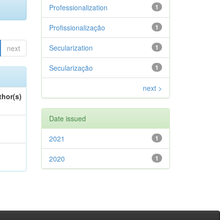
Professionalization
1
Profissionalização
1
Secularization
1
next
Secularização
1
next >
thor(s)
Date issued
2021
1
2020
1