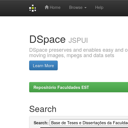
Home
Browse
Help
Skip
navigation
DSpace
JSPUI
DSpace preserves and enables easy and open
moving images, mpegs and data sets
Learn More
Repositório Faculdades EST
Search
Search: