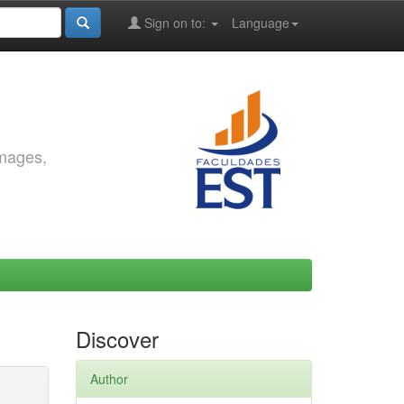
Sign on to:
Language
images,
Discover
Author