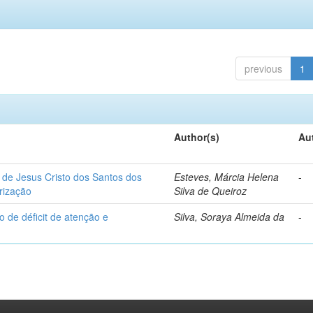
previous
1
Author(s)
Au
 de Jesus Cristo dos Santos dos
Esteves, Márcia Helena
-
irização
Silva de Queiroz
 de déficit de atenção e
Silva, Soraya Almeida da
-