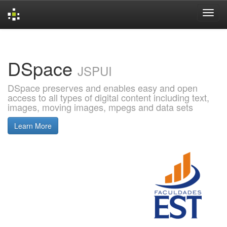
Skip
navigation
DSpace
JSPUI
DSpace preserves and enables easy and open
access to all types of digital content including text,
images, moving images, mpegs and data sets
Learn More