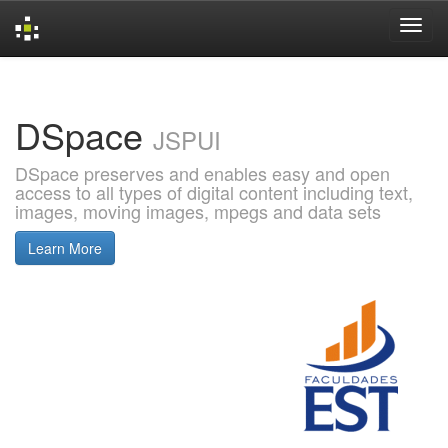
Skip
navigation
DSpace
JSPUI
DSpace preserves and enables easy and open
access to all types of digital content including text,
images, moving images, mpegs and data sets
Learn More