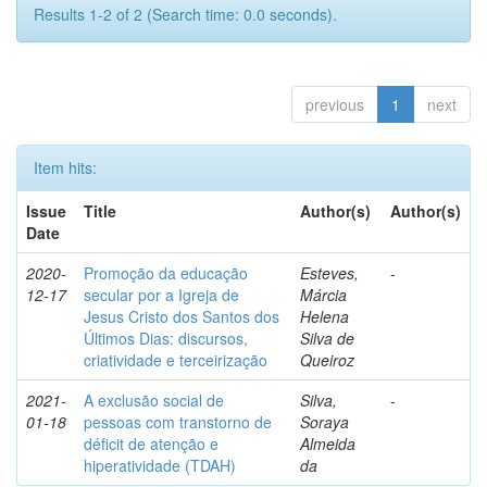
Results 1-2 of 2 (Search time: 0.0 seconds).
previous
1
next
Item hits:
Issue
Title
Author(s)
Author(s)
Date
2020-
Promoção da educação
Esteves,
-
12-17
secular por a Igreja de
Márcia
Jesus Cristo dos Santos dos
Helena
Últimos Dias: discursos,
Silva de
criatividade e terceirização
Queiroz
2021-
A exclusão social de
Silva,
-
01-18
pessoas com transtorno de
Soraya
déficit de atenção e
Almeida
hiperatividade (TDAH)
da