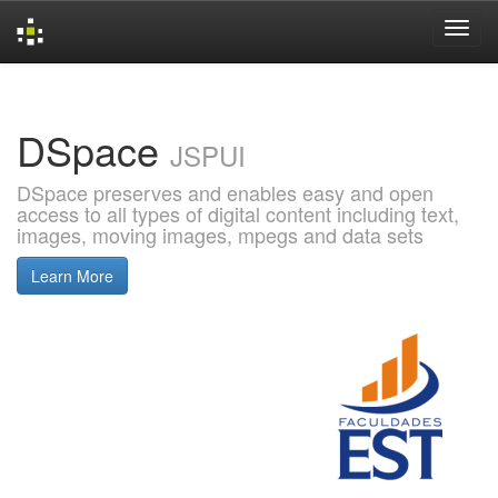
Skip
navigation
DSpace
JSPUI
DSpace preserves and enables easy and open
access to all types of digital content including text,
images, moving images, mpegs and data sets
Learn More