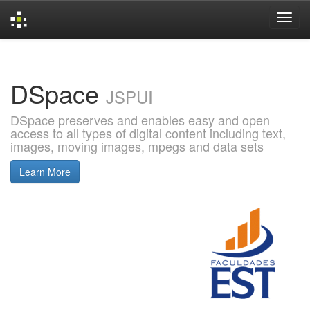
Skip
navigation
DSpace
JSPUI
DSpace preserves and enables easy and open
access to all types of digital content including text,
images, moving images, mpegs and data sets
Learn More