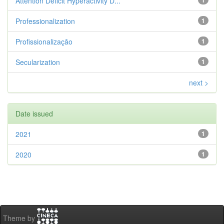
Attention Deficit Hyperactivity D...
1
Professionalization
1
Profissionalização
1
Secularization
1
next >
Date issued
2021
1
2020
1
Theme by