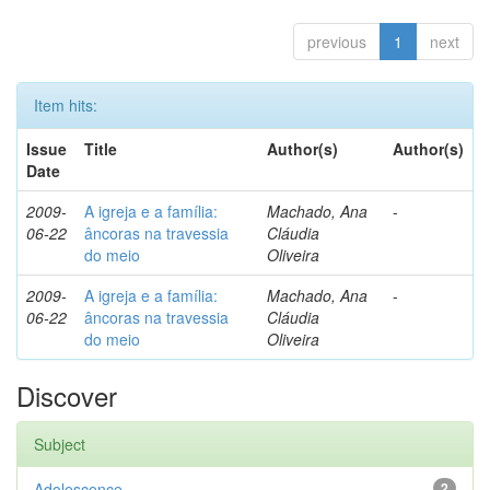
previous
1
next
Item hits:
Issue
Title
Author(s)
Author(s)
Date
2009-
A igreja e a família:
Machado, Ana
-
06-22
âncoras na travessia
Cláudia
do meio
Oliveira
2009-
A igreja e a família:
Machado, Ana
-
06-22
âncoras na travessia
Cláudia
do meio
Oliveira
Discover
Subject
Adolescence
2