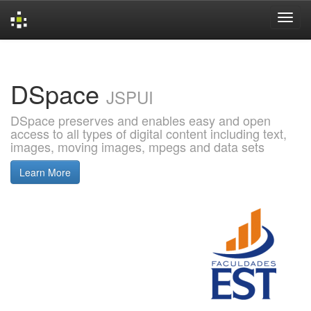
Skip
navigation
DSpace
JSPUI
DSpace preserves and enables easy and open
access to all types of digital content including text,
images, moving images, mpegs and data sets
Learn More