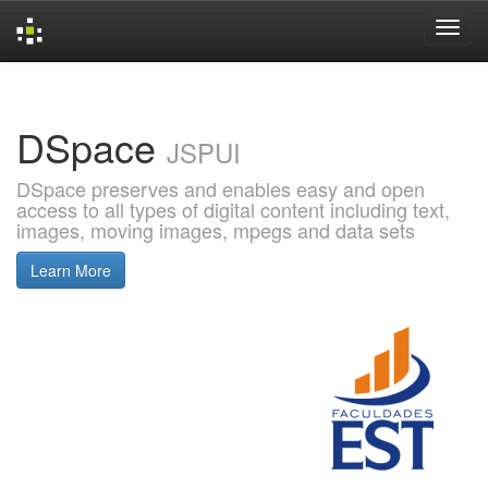
Skip
navigation
DSpace
JSPUI
DSpace preserves and enables easy and open
access to all types of digital content including text,
images, moving images, mpegs and data sets
Learn More