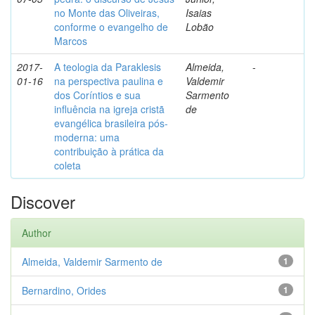
no Monte das Oliveiras,
Isaias
conforme o evangelho de
Lobão
Marcos
2017-
A teologia da Paraklesis
Almeida,
-
01-16
na perspectiva paulina e
Valdemir
dos Coríntios e sua
Sarmento
influência na igreja cristã
de
evangélica brasileira pós-
moderna: uma
contribuição à prática da
coleta
Discover
Author
Almeida, Valdemir Sarmento de
1
Bernardino, Orides
1