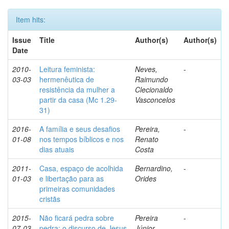
Item hits:
Issue
Title
Author(s)
Author(s)
Date
2010-
Leitura feminista:
Neves,
-
03-03
hermenêutica de
Raimundo
resistência da mulher a
Clecionaldo
partir da casa (Mc 1.29-
Vasconcelos
31)
2016-
A família e seus desafios
Pereira,
-
01-08
nos tempos bíblicos e nos
Renato
dias atuais
Costa
2011-
Casa, espaço de acolhida
Bernardino,
-
01-03
e libertação para as
Orides
primeiras comunidades
cristãs
2015-
Não ficará pedra sobre
Pereira
-
07-03
pedra: o discurso de Jesus
Júnior,