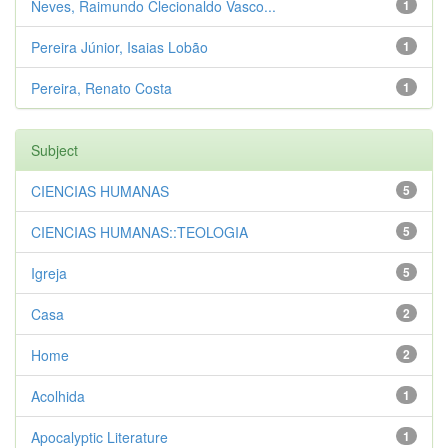
Neves, Raimundo Clecionaldo Vasco...
1
Pereira Júnior, Isaias Lobão
1
Pereira, Renato Costa
1
Subject
CIENCIAS HUMANAS
5
CIENCIAS HUMANAS::TEOLOGIA
5
Igreja
5
Casa
2
Home
2
Acolhida
1
Apocalyptic Literature
1