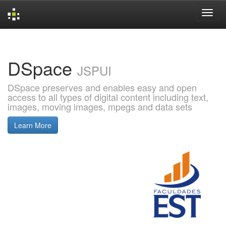
Skip
navigation
DSpace
JSPUI
DSpace preserves and enables easy and open
access to all types of digital content including text,
images, moving images, mpegs and data sets
Learn More