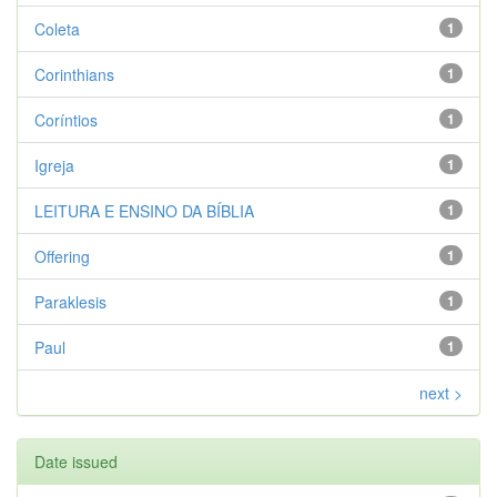
Coleta
1
Corinthians
1
Coríntios
1
Igreja
1
LEITURA E ENSINO DA BÍBLIA
1
Offering
1
Paraklesis
1
Paul
1
next >
Date issued