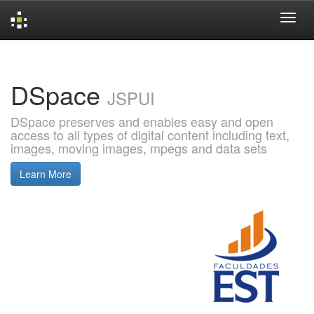
Skip
navigation
DSpace
JSPUI
DSpace preserves and enables easy and open
access to all types of digital content including text,
images, moving images, mpegs and data sets
Learn More