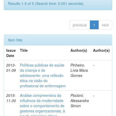
Results 1-5 of 5 (Search time: 0.001 seconds).
previous
1
next
Item hits:
Issue
Title
Author(s)
Author(s)
Date
2013-
Políticas públicas de saúde
Pinheiro,
-
01-09
da criança e do
Lívia Mara
adolescente: uma reflexão
Gomes
ética na visão do
profissional de enfermagem
2015-
Análise compreensiva da
Piccioni,
-
11-30
influência da modernidade
Alessandra
sobre o comportamento de
Simon
gestores organizacionais, à