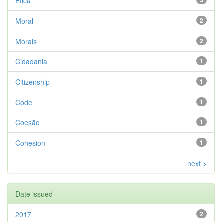
Ética
3
Moral
2
Morals
2
Cidadania
1
Citizenship
1
Code
1
Coesão
1
Cohesion
1
next >
Date issued
2017
2