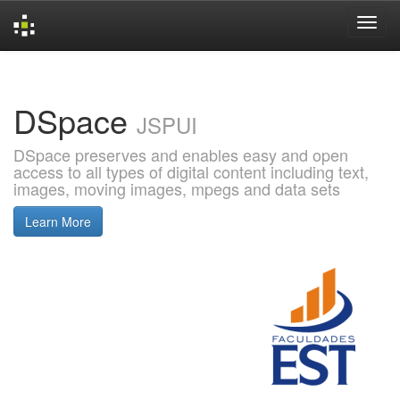
Skip
navigation
DSpace
JSPUI
DSpace preserves and enables easy and open
access to all types of digital content including text,
images, moving images, mpegs and data sets
Learn More