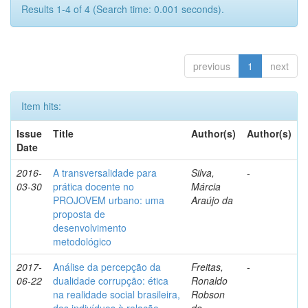
Results 1-4 of 4 (Search time: 0.001 seconds).
previous
1
next
Item hits:
Issue
Title
Author(s)
Author(s)
Date
2016-
A transversalidade para
Silva,
-
03-30
prática docente no
Márcia
PROJOVEM urbano: uma
Araújo da
proposta de
desenvolvimento
metodológico
2017-
Análise da percepção da
Freitas,
-
06-22
dualidade corrupção: ética
Ronaldo
na realidade social brasileira,
Robson