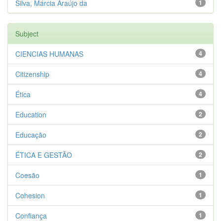
Silva, Márcia Araújo da
1
Subject
CIENCIAS HUMANAS
4
Citizenship
4
Ética
4
Education
2
Educação
2
ÉTICA E GESTÃO
2
Coesão
1
Cohesion
1
Confiança
1