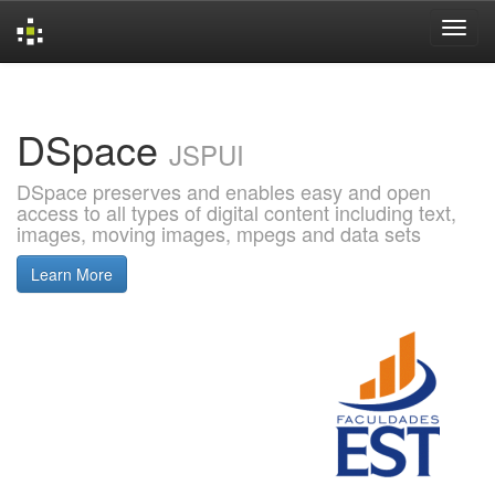
Skip
navigation
DSpace
JSPUI
DSpace preserves and enables easy and open
access to all types of digital content including text,
images, moving images, mpegs and data sets
Learn More