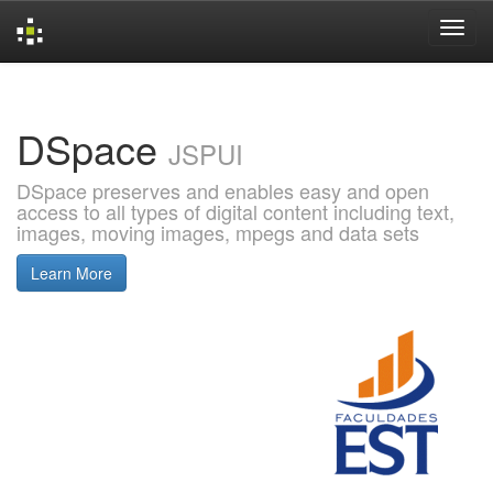
Skip
navigation
DSpace
JSPUI
DSpace preserves and enables easy and open
access to all types of digital content including text,
images, moving images, mpegs and data sets
Learn More