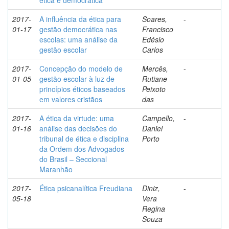
ética e democrática
2017-
A influência da ética para
Soares,
-
01-17
gestão democrática nas
Francisco
escolas: uma análise da
Edésio
gestão escolar
Carlos
2017-
Concepção do modelo de
Mercês,
-
01-05
gestão escolar à luz de
Rutiane
princípios éticos baseados
Peixoto
em valores cristãos
das
2017-
A ética da virtude: uma
Campello,
-
01-16
análise das decisões do
Daniel
tribunal de ética e disciplina
Porto
da Ordem dos Advogados
do Brasil – Seccional
Maranhão
2017-
Ética psicanalítica Freudiana
Diniz,
-
05-18
Vera
Regina
Souza