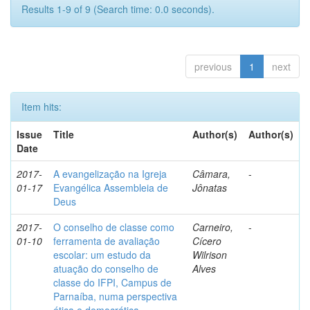
Results 1-9 of 9 (Search time: 0.0 seconds).
previous
1
next
Item hits:
Issue
Title
Author(s)
Author(s)
Date
2017-
A evangelização na Igreja
Câmara,
-
01-17
Evangélica Assembleia de
Jônatas
Deus
2017-
O conselho de classe como
Carneiro,
-
01-10
ferramenta de avaliação
Cícero
escolar: um estudo da
Wilrison
atuação do conselho de
Alves
classe do IFPI, Campus de
Parnaíba, numa perspectiva