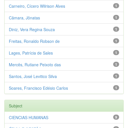
Carneiro, Cícero Wilrison Alves
1
Câmara, Jônatas
1
Diniz, Vera Regina Souza
1
Freitas, Ronaldo Robson de
1
Lages, Patrícia de Sales
1
Mercês, Rutiane Peixoto das
1
Santos, José Levitico Silva
1
Soares, Francisco Edésio Carlos
1
Subject
CIENCIAS HUMANAS
9