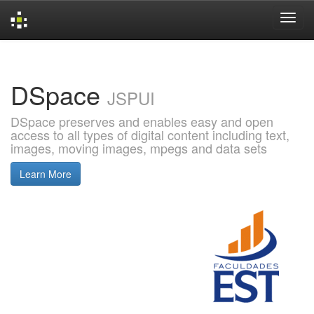
Skip
navigation
DSpace
JSPUI
DSpace preserves and enables easy and open
access to all types of digital content including text,
images, moving images, mpegs and data sets
Learn More