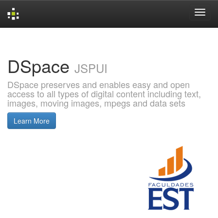
Skip
navigation
DSpace
JSPUI
DSpace preserves and enables easy and open
access to all types of digital content including text,
images, moving images, mpegs and data sets
Learn More