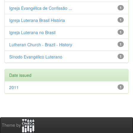
Igreja Evangélica de Confissão ...
1
Igreja Luterana Brasil História
1
Igreja Luterana no Brasil
1
Lutheran Church - Brazil - History
1
Sínodo Evangélico Luterano
1
Date issued
2011
1
Theme by