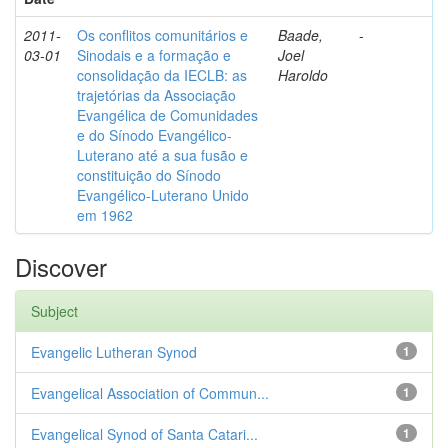
2011-
Os conflitos comunitários e
Baade,
-
03-01
Sinodais e a formação e
Joel
consolidação da IECLB: as
Haroldo
trajetórias da Associação
Evangélica de Comunidades
e do Sínodo Evangélico-
Luterano até a sua fusão e
constituição do Sínodo
Evangélico-Luterano Unido
em 1962
Discover
Subject
Evangelic Lutheran Synod
1
Evangelical Association of Commun...
1
Evangelical Synod of Santa Catari...
1