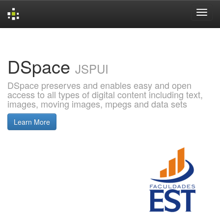
Skip
navigation
DSpace
JSPUI
DSpace preserves and enables easy and open
access to all types of digital content including text,
images, moving images, mpegs and data sets
Learn More