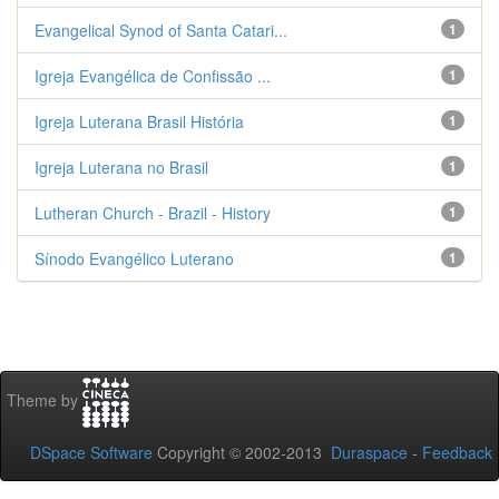
Evangelical Synod of Santa Catari...
1
Igreja Evangélica de Confissão ...
1
Igreja Luterana Brasil História
1
Igreja Luterana no Brasil
1
Lutheran Church - Brazil - History
1
Sínodo Evangélico Luterano
1
Theme by
DSpace Software
Copyright © 2002-2013
Duraspace
-
Feedback