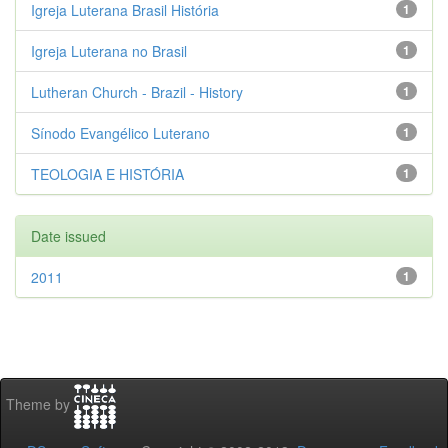
Igreja Luterana Brasil História
1
Igreja Luterana no Brasil
1
Lutheran Church - Brazil - History
1
Sínodo Evangélico Luterano
1
TEOLOGIA E HISTÓRIA
1
Date issued
2011
1
Theme by