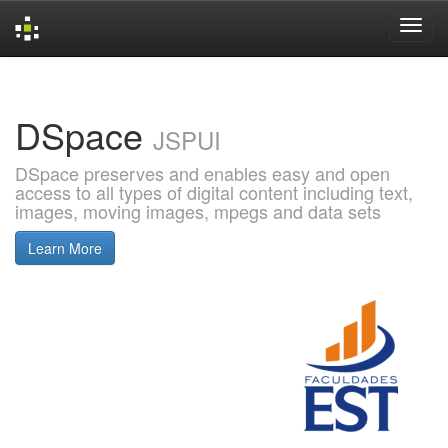
Skip
navigation
DSpace
JSPUI
DSpace preserves and enables easy and open
access to all types of digital content including text,
images, moving images, mpegs and data sets
Learn More