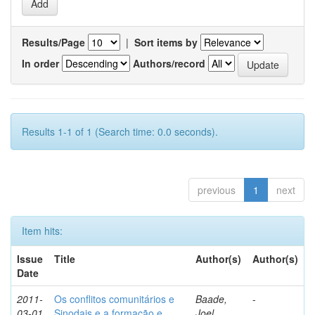
Results/Page
|
Sort items by
In order
Authors/record
Results 1-1 of 1 (Search time: 0.0 seconds).
previous
1
next
Item hits:
Issue
Title
Author(s)
Author(s)
Date
2011-
Os conflitos comunitários e
Baade,
-
03-01
Sinodais e a formação e
Joel