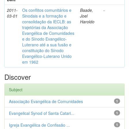
2011-
Os conflitos comunitários e
Baade,
-
03-01
Sinodais e a formação e
Joel
consolidação da IECLB: as
Haroldo
trajetórias da Associação
Evangélica de Comunidades
e do Sínodo Evangélico-
Luterano até a sua fusão e
constituição do Sínodo
Evangélico-Luterano Unido
em 1962
Discover
Subject
Associação Evangélica de Comunidades
1
Evangelical Synod of Santa Catari...
1
Igreja Evangélica de Confissão ...
1