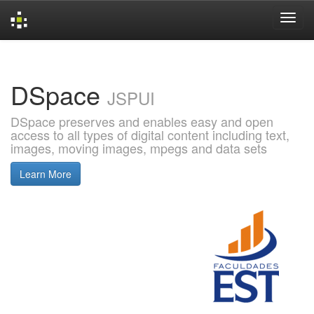
Skip
navigation
DSpace
JSPUI
DSpace preserves and enables easy and open
access to all types of digital content including text,
images, moving images, mpegs and data sets
Learn More