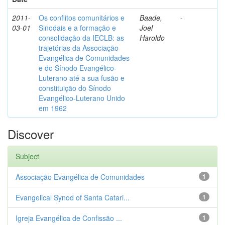
2011-
Os conflitos comunitários e
Baade,
-
03-01
Sinodais e a formação e
Joel
consolidação da IECLB: as
Haroldo
trajetórias da Associação
Evangélica de Comunidades
e do Sínodo Evangélico-
Luterano até a sua fusão e
constituição do Sínodo
Evangélico-Luterano Unido
em 1962
Discover
Subject
Associação Evangélica de Comunidades
1
Evangelical Synod of Santa Catari...
1
Igreja Evangélica de Confissão ...
1