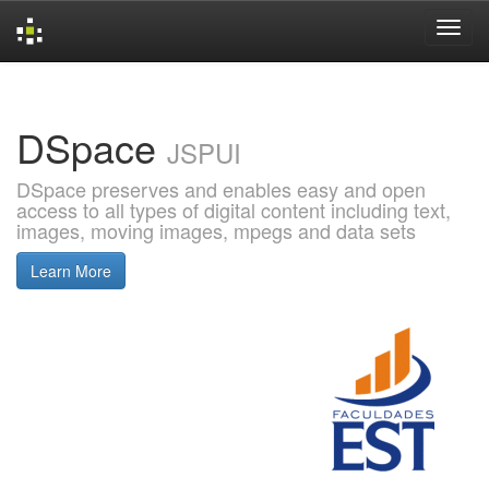
Skip
navigation
DSpace
JSPUI
DSpace preserves and enables easy and open
access to all types of digital content including text,
images, moving images, mpegs and data sets
Learn More