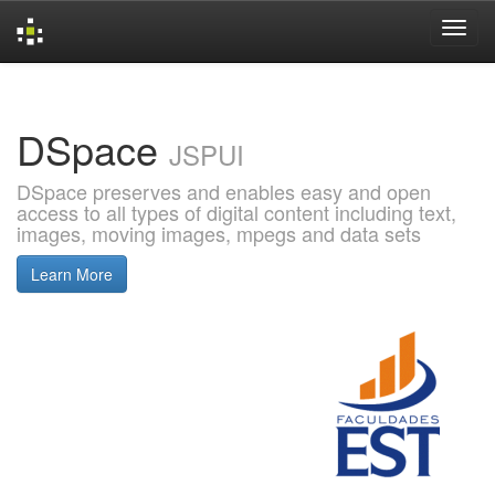
Skip
navigation
DSpace
JSPUI
DSpace preserves and enables easy and open
access to all types of digital content including text,
images, moving images, mpegs and data sets
Learn More